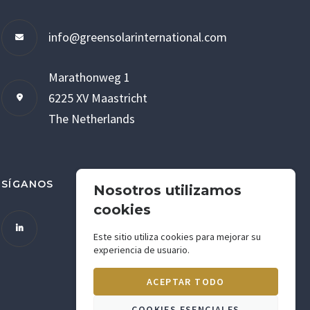
info@greensolarinternational.com
Marathonweg 1
6225 XV Maastricht
The Netherlands
SÍGANOS
Nosotros utilizamos
cookies
Este sitio utiliza cookies para mejorar su
experiencia de usuario.
ACEPTAR TODO
COOKIES ESENCIALES