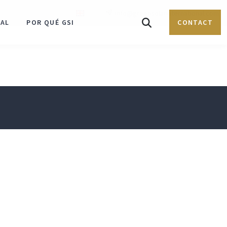
info@greensolarinternational.com
NAL
POR QUÉ GSI
CONTACT